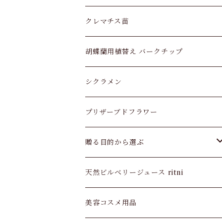
ユッカ
クレマチス苗
モンキーツリー
胡蝶蘭用植替え バークチップ
ガジュマル
シクラメン
ストレリチア オーガスタ
プリザーブドフラワー
モンステラ
贈る目的から選ぶ
ウンベラータ
お供え・お悔やみ
天然ビルベリージュース ritni
ドラセナ マッサン
長寿祝い
美容コスメ用品