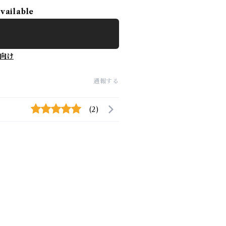
available
向け
通報する
(2)