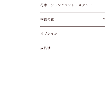
サンスベリア
バレンタイン
花束・アレンジメント・スタンド
アンスリウム
父の日
季節の花
観葉植物 寄せ植え
カーネーション
オプション
アジサイ
成約済
クリスマス