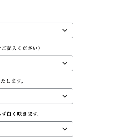
）
をご記入ください）
）
いたします。
）
らず白く咲きます。
）