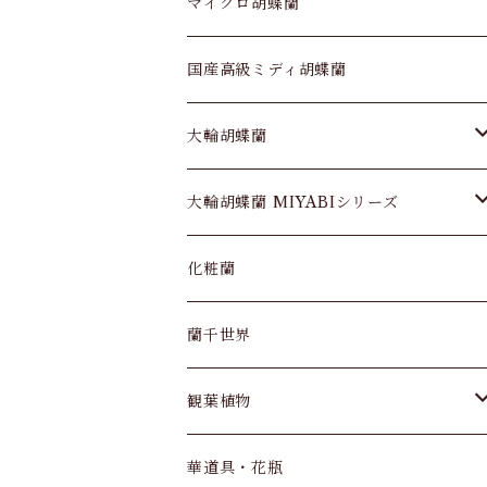
マイクロ胡蝶蘭
国産高級ミディ胡蝶蘭
大輪胡蝶蘭
大輪胡蝶蘭 3本立
大輪胡蝶蘭 MIYABIシリーズ
大輪胡蝶蘭 5本立
MIYABIシリーズ 3本立
化粧蘭
大輪胡蝶蘭 7本立
MIYABIシリーズ 5本立
蘭千世界
大輪胡蝶蘭 10本立
観葉植物
パキラ
華道具・花瓶