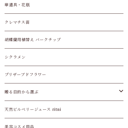
パキラ
華道具・花瓶
ユッカ
クレマチス苗
モンキーツリー
胡蝶蘭用植替え バークチップ
ガジュマル
シクラメン
ストレリチア オーガスタ
プリザーブドフラワー
モンステラ
贈る目的から選ぶ
ウンベラータ
お供え・お悔やみ
天然ビルベリージュース ritni
ドラセナ マッサン
長寿祝い
美容コスメ用品