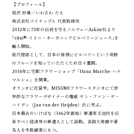
【プロフィール】
岩沢 妙重／いわさわ たえ
株式会社パイナップル 代表取締役
2012年に75年の伝統を守るノルウェーAskim社より
｢ritni®️-リトニ・オーガニックビルベリージュース｣を
輸入開始。
総代理店として、日本の皆様にビルベリーという奇跡
のフルーツを知っていただくため日々奮闘。
2014年に宅配フラワーショップ「Hana Marche-ハナ
マルシェ」を開業。
オランダに花留学。MISUMIフラワースタジオにて世
界的なフラワーデザイナーの権威 ヤン・ファン・デ・
ハイデン（Jan van der Heijden）氏に学ぶ。
日本最古のいけばな（1462年創始）華道家元池坊を伝
承すべく経済界の華道人として活動。各国大使館や著
名人を多数顧客にもつ。