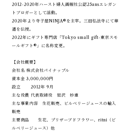
2012-2020年ハースト婦人画報社公認25ansエレガン
トブロガーとして活動。
2020年より寺子屋NINJA®️を主宰。三田弘法寺にて華
道を伝授。
2022年にギフト専門店「Tokyo small gift-東京スモ
ールギフト®️」に名称変更。
【会社概要】
会社名 株式会社パイナップル
資本金 3,000,000円
設立 2012年 9月
主な役員 代表取締役 岩沢 妙重
主な事業内容 生花販売、ビルベリージュースの輸入
販売
主要商品 生花、プリザーブドフラワー、ritni（ビ
ルベリージュース）他