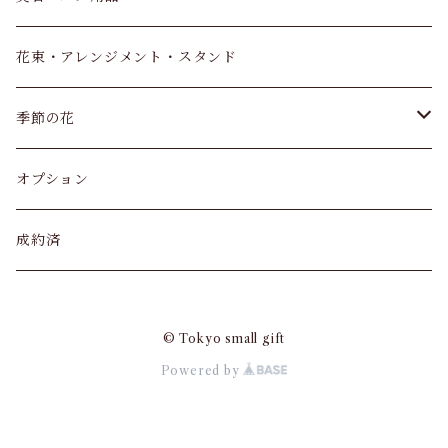
サンスベリア
バレンタイン
花束・アレンジメント・スタンド
アンスリウム
父の日
季節の花
観葉植物 寄せ植え
カーネーション
オプション
アジサイ
成約済
クリスマス
© Tokyo small gift
Powered by