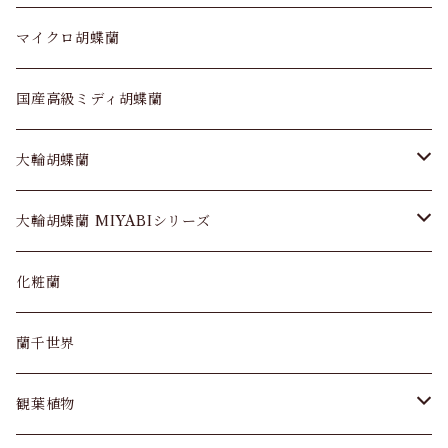
マイクロ胡蝶蘭
国産高級ミディ胡蝶蘭
大輪胡蝶蘭
大輪胡蝶蘭 3本立
大輪胡蝶蘭 MIYABIシリーズ
大輪胡蝶蘭 5本立
MIYABIシリーズ 3本立
化粧蘭
大輪胡蝶蘭 7本立
MIYABIシリーズ 5本立
蘭千世界
大輪胡蝶蘭 10本立
観葉植物