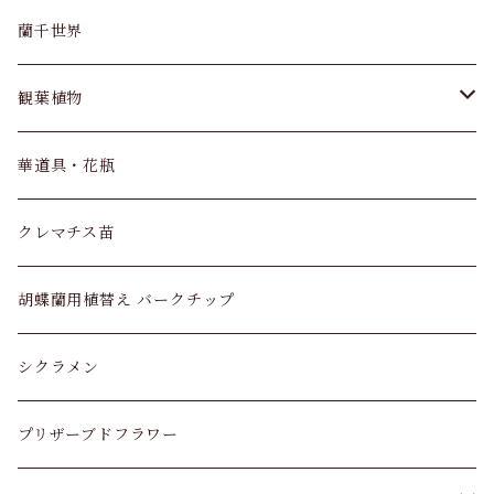
大輪胡蝶蘭 7本立
MIYABIシリーズ 5本立
蘭千世界
大輪胡蝶蘭 10本立
観葉植物
パキラ
華道具・花瓶
ユッカ
クレマチス苗
モンキーツリー
胡蝶蘭用植替え バークチップ
ガジュマル
シクラメン
ストレリチア オーガスタ
プリザーブドフラワー