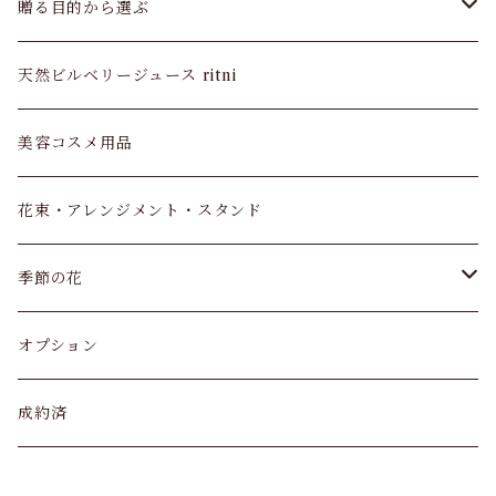
モンステラ
贈る目的から選ぶ
ウンベラータ
お供え・お悔やみ
天然ビルベリージュース ritni
ドラセナ マッサン
長寿祝い
美容コスメ用品
サンスベリア
バレンタイン
花束・アレンジメント・スタンド
アンスリウム
父の日
季節の花
観葉植物 寄せ植え
カーネーション
オプション
アジサイ
成約済
クリスマス