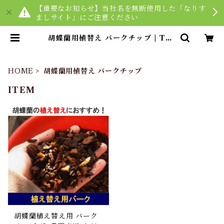
【重要なお知らせ】当社名を無断使用した「なりす
ましサイト」にご注意ください
胡蝶蘭用植替え バークチップ | Tok
yo small gift
HOME
胡蝶蘭用植替え バークチップ
ITEM
胡蝶蘭植え替え用 バーク