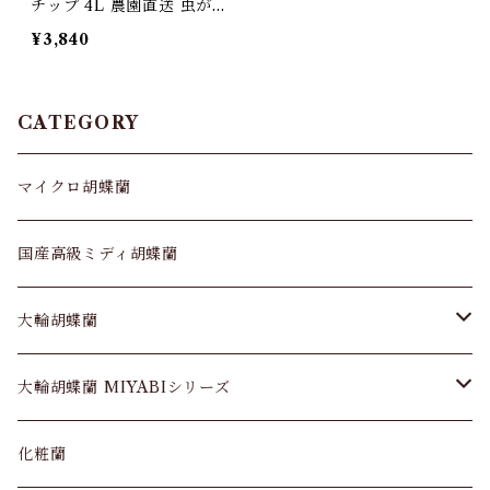
チップ 4L 農園直送 虫が
出にくい室内栽培の土
¥3,840
CATEGORY
マイクロ胡蝶蘭
国産高級ミディ胡蝶蘭
大輪胡蝶蘭
大輪胡蝶蘭 3本立
大輪胡蝶蘭 MIYABIシリーズ
大輪胡蝶蘭 5本立
MIYABIシリーズ 3本立
化粧蘭