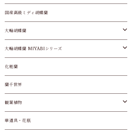
国産高級ミディ胡蝶蘭
大輪胡蝶蘭
大輪胡蝶蘭 3本立
大輪胡蝶蘭 MIYABIシリーズ
大輪胡蝶蘭 5本立
MIYABIシリーズ 3本立
化粧蘭
大輪胡蝶蘭 7本立
MIYABIシリーズ 5本立
蘭千世界
大輪胡蝶蘭 10本立
観葉植物
パキラ
華道具・花瓶