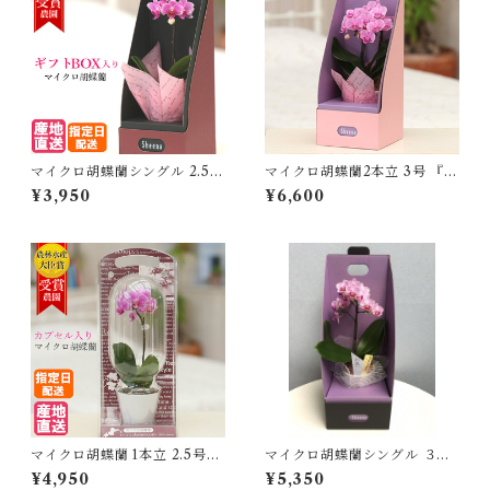
マイクロ胡蝶蘭シングル 2.5号
マイクロ胡蝶蘭2本立 3号 『2
ピンク『2WAYギフトBOX入
WAYギフトBOX入り』
¥3,950
¥6,600
り』
マイクロ胡蝶蘭 1本立 2.5号
マイクロ胡蝶蘭シングル ３号
『カプセル入り』
２WAYテーブルBOX入り お
¥4,950
¥5,350
供え仕様