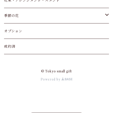
サンスベリア
バレンタイン
花束・アレンジメント・スタンド
アンスリウム
父の日
季節の花
観葉植物 寄せ植え
カーネーション
オプション
アジサイ
成約済
クリスマス
© Tokyo small gift
Powered by