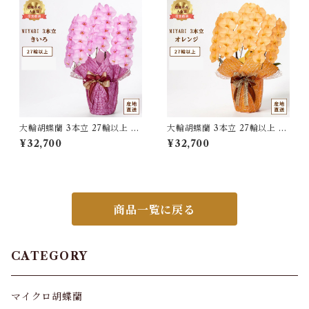
大輪胡蝶蘭 3本立 27輪以上 M
大輪胡蝶蘭 3本立 27輪以上 M
IYABI さくら
IYABI オレンジ
¥32,700
¥32,700
商品一覧に戻る
CATEGORY
マイクロ胡蝶蘭