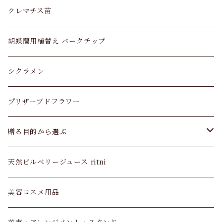
ユッカ
クレマチス苗
モンキーツリー
胡蝶蘭用植替え バークチップ
ガジュマル
シクラメン
ストレリチア オーガスタ
プリザーブドフラワー
モンステラ
贈る目的から選ぶ
ウンベラータ
お供え・お悔やみ
天然ビルベリージュース ritni
ドラセナ マッサン
長寿祝い
美容コスメ用品