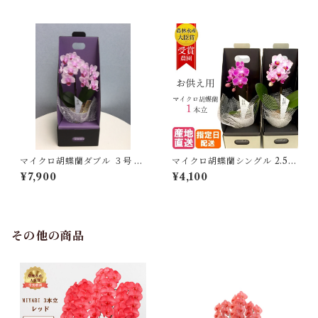
マイクロ胡蝶蘭ダブル ３号 ２
マイクロ胡蝶蘭シングル 2.5号
WAYテーブルBOX入り お供
２WAYテーブルBOX入り お
¥7,900
¥4,100
え仕様
供え仕様
その他の商品